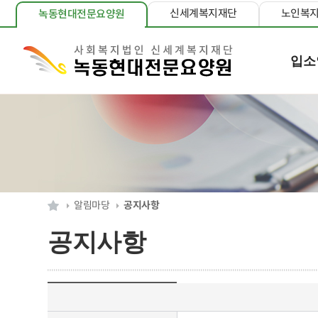
신세계복지재단
노인복
녹동현대전문요양원
입소
알림마당
공지사항
공지사항