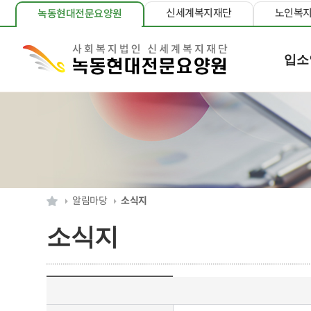
신세계복지재단
노인복
녹동현대전문요양원
입소
알림마당
소식지
소식지