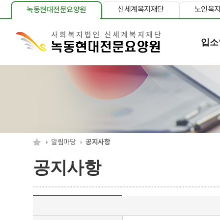
신세계복지재단
노인복
녹동현대전문요양원
입소
알림마당
공지사항
공지사항