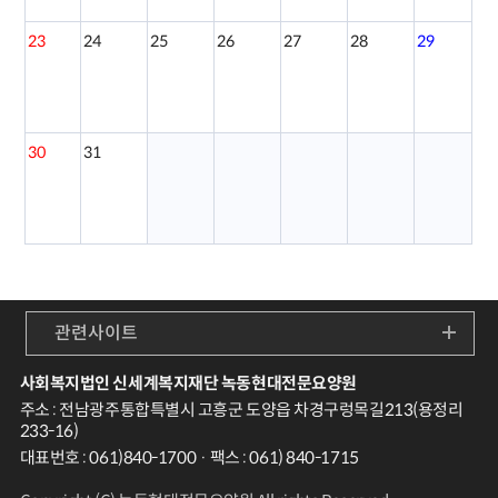
23
24
25
26
27
28
29
30
31
관련사이트
사회복지법인 신세계복지재단 녹동현대전문요양원
주소 : 전남광주통합특별시 고흥군 도양읍 차경구렁목길213(용정리
233-16)
대표번호 : 061)840-1700 · 팩스 : 061) 840-1715